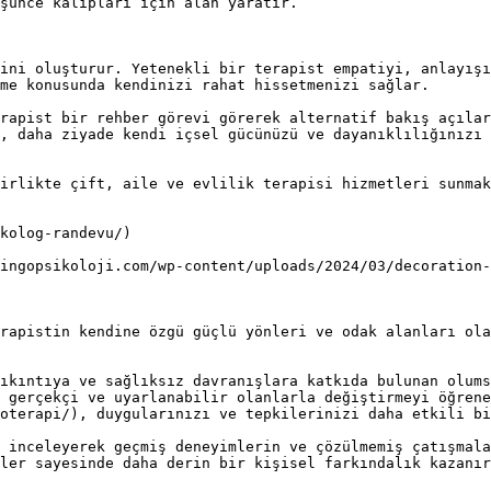
şünce kalıpları için alan yaratır.

ini oluşturur. Yetenekli bir terapist empatiyi, anlayışı
me konusunda kendinizi rahat hissetmenizi sağlar.

rapist bir rehber görevi görerek alternatif bakış açılar
, daha ziyade kendi içsel gücünüzü ve dayanıklılığınızı 
irlikte çift, aile ve evlilik terapisi hizmetleri sunmak
kolog-randevu/)

ingopsikoloji.com/wp-content/uploads/2024/03/decoration-
rapistin kendine özgü güçlü yönleri ve odak alanları ola
ıkıntıya ve sağlıksız davranışlara katkıda bulunan olums
 gerçekçi ve uyarlanabilir olanlarla değiştirmeyi öğrene
oterapi/), duygularınızı ve tepkilerinizi daha etkili bi
 inceleyerek geçmiş deneyimlerin ve çözülmemiş çatışmala
ler sayesinde daha derin bir kişisel farkındalık kazanır