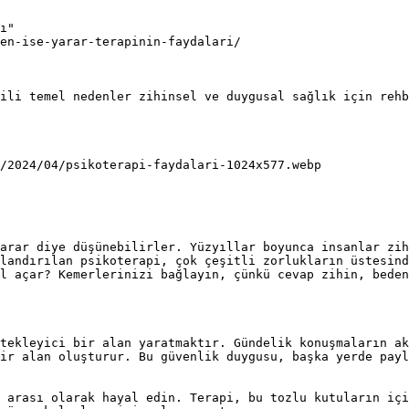
ı"

en-ise-yarar-terapinin-faydalari/

ili temel nedenler zihinsel ve duygusal sağlık için rehb
/2024/04/psikoterapi-faydalari-1024x577.webp

arar diye düşünebilirler. Yüzyıllar boyunca insanlar zih
landırılan psikoterapi, çok çeşitli zorlukların üstesind
l açar? Kemerlerinizi bağlayın, çünkü cevap zihin, beden
tekleyici bir alan yaratmaktır. Gündelik konuşmaların ak
ir alan oluşturur. Bu güvenlik duygusu, başka yerde payl
 arası olarak hayal edin. Terapi, bu tozlu kutuların içi