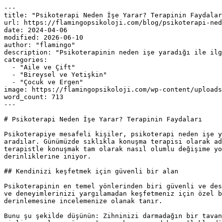
---

title: "Psikoterapi Neden İşe Yarar? Terapinin Faydalar
url: https://flamingopsikoloji.com/blog/psikoterapi-ned
date: 2024-04-06

modified: 2026-06-10

author: "flamingo"

description: "Psikoterapinin neden işe yaradığı ile ilg
categories:

  - "Aile ve Çift"

  - "Bireysel ve Yetişkin"

  - "Çocuk ve Ergen"

image: https://flamingopsikoloji.com/wp-content/uploads
word_count: 713

---

# Psikoterapi Neden İşe Yarar? Terapinin Faydaları

Psikoterapiye mesafeli kişiler, psikoterapi neden işe y
aradılar. Günümüzde sıklıkla konuşma terapisi olarak ad
terapistle konuşmak tam olarak nasıl olumlu değişime yo
derinliklerine iniyor.

## Kendinizi keşfetmek için güvenli bir alan

Psikoterapinin en temel yönlerinden biri güvenli ve des
ve deneyimlerinizi yargılamadan keşfetmeniz için özel b
derinlemesine incelemenize olanak tanır.

Bunu şu şekilde düşünün: Zihninizi darmadağın bir tavan