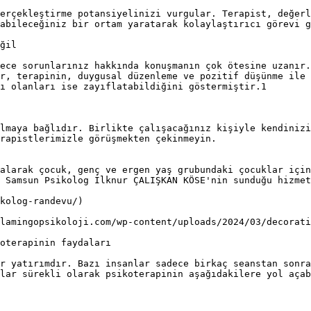
erçekleştirme potansiyelinizi vurgular. Terapist, değerl
abileceğiniz bir ortam yaratarak kolaylaştırıcı görevi g
ğil

ece sorunlarınız hakkında konuşmanın çok ötesine uzanır.
r, terapinin, duygusal düzenleme ve pozitif düşünme ile 
ı olanları ise zayıflatabildiğini göstermiştir.1

lmaya bağlıdır. Birlikte çalışacağınız kişiyle kendinizi
rapistlerimizle görüşmekten çekinmeyin.

alarak çocuk, genç ve ergen yaş grubundaki çocuklar için
 Samsun Psikolog İlknur ÇALIŞKAN KÖSE'nin sunduğu hizmet
kolog-randevu/)

lamingopsikoloji.com/wp-content/uploads/2024/03/decorati
oterapinin faydaları

r yatırımdır. Bazı insanlar sadece birkaç seanstan sonra
lar sürekli olarak psikoterapinin aşağıdakilere yol açab