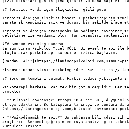
gizli sorunları gün ışığına çıkarır ve daha sağlıklı dü
## Terapist ve danışan ilişkisinin gizli gücü

Terapist-danışan ilişkisi başarılı psikoterapinin temel
yaratarak kendinizi açık ve dürüst bir şekilde ifade et
Terapist ve danışan arasındaki bu bağlantı sayesinde te
geliştirmenize yardımcı olur. Tüm cevapları sağlamazlar
### Samsun Psikolog Randevu

Samsun Uzman Psikolog Yücel KÖSE, Bireysel terapi ile b
oluşturarak psikoterapi sürecine hızlıca başlayın.

[Randevu Al**](https://flamingopsikoloji.com/samsun-psi
![Samsun Uzman Klinik Psikolog Yücel KÖSE](https://flam
## Sorunun temelini bulmak: Farklı tedavi yaklaşımları

Psikoterapi herkese uyan tek bir çözüm değildir. Her te
örnekler:

- **Bilişsel-davranışçı terapi (BBT):** BDT, duygusal s
etmeye odaklanır. Bu kalıpları tanımayı ve bunları daha
(https://flamingopsikoloji.com/bilissel-davranisci-psik
- **Psikodinamik terapi:** Bu yaklaşım bilinçdışı zihni
araştırır. Serbest çağrışım ve rüya analizi gibi teknik
kurtulabilirsiniz.
