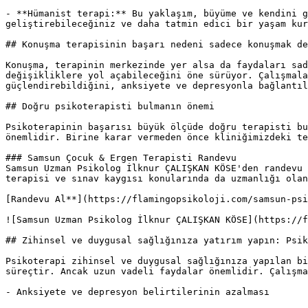
- **Hümanist terapi:** Bu yaklaşım, büyüme ve kendini g
geliştirebileceğiniz ve daha tatmin edici bir yaşam kur
## Konuşma terapisinin başarı nedeni sadece konuşmak de
Konuşma, terapinin merkezinde yer alsa da faydaları sad
değişikliklere yol açabileceğini öne sürüyor. Çalışmala
güçlendirebildiğini, anksiyete ve depresyonla bağlantıl
## Doğru psikoterapisti bulmanın önemi

Psikoterapinin başarısı büyük ölçüde doğru terapisti bu
önemlidir. Birine karar vermeden önce kliniğimizdeki te
### Samsun Çocuk & Ergen Terapisti Randevu

Samsun Uzman Psikolog İlknur ÇALIŞKAN KÖSE'den randevu 
terapisi ve sınav kaygısı konularında da uzmanlığı olan
[Randevu Al**](https://flamingopsikoloji.com/samsun-psi
![Samsun Uzman Psikolog İlknur ÇALIŞKAN KÖSE](https://f
## Zihinsel ve duygusal sağlığınıza yatırım yapın: Psik
Psikoterapi zihinsel ve duygusal sağlığınıza yapılan bi
süreçtir. Ancak uzun vadeli faydalar önemlidir. Çalışma
- Anksiyete ve depresyon belirtilerinin azalması
