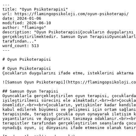
---

title: "Oyun Psikoterapisi"

url: https://flamingopsikoloji.com/oyun-psikoterapi/

date: 2024-01-06

modified: 2026-06-10

author: "flamingo"

description: "Oyun PsikoterapisiÇocukların duygularını 
gerçekleştirilmektedir. Samsun Oyun TerapisiOyuncaklarl
tarafından..."

word_count: 513

---

# Oyun Psikoterapisi

# Oyun Psikoterapisi

Çocukların duygularını ifade etme, isteklerini aktarma 
![Samsun Oyun Psikoterapi](https://flamingopsikoloji.co
## Samsun Oyun Terapisi

Oyuncaklarla gerçekleştirilen oyun terapisi, çocuklarda
iyileştirilmesi sürecini ele almaktadır.<br><br>Çocukla
önemlidir.<br><br>Çocukların, yetişkinler kadar kendile
kabul edilerek büyümesi ve gelişmesi için ortam sağlanı
terapisinde, terapist çocukla oyun oynayarak iletişim k
yaşantılarını ve duygularını tanımaya odaklanır.<br><br
terapistler tarafından gerçekleştirilen seanslarda çocu
oynadığı oyun, iç dünyasını ifade etmesine olanak tanır