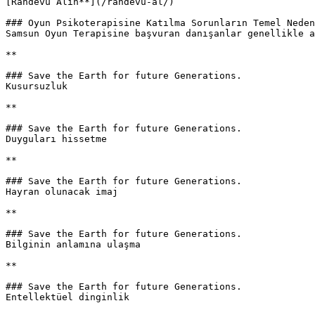
[Randevu Alın**](/randevu-al/)

### Oyun Psikoterapisine Katılma Sorunların Temel Neden
Samsun Oyun Terapisine başvuran danışanlar genellikle a
**

### Save the Earth for future Generations.

Kusursuzluk

**

### Save the Earth for future Generations.

Duyguları hissetme

**

### Save the Earth for future Generations.

Hayran olunacak imaj

**

### Save the Earth for future Generations.

Bilginin anlamına ulaşma

**

### Save the Earth for future Generations.

Entellektüel dinginlik
