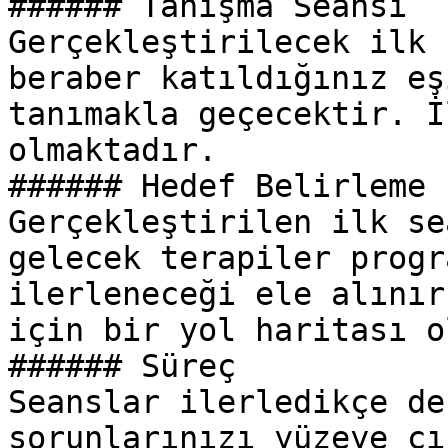
###### Tanışma Seansı

Gerçekleştirilecek ilk 
beraber katıldığınız eş
tanımakla geçecektir. İ
olmaktadır.

###### Hedef Belirleme

Gerçekleştirilen ilk se
gelecek terapiler progr
ilerleneceği ele alınır
için bir yol haritası o
###### Süreç

Seanslar ilerledikçe de
sorunlarınızı yüzeye çı