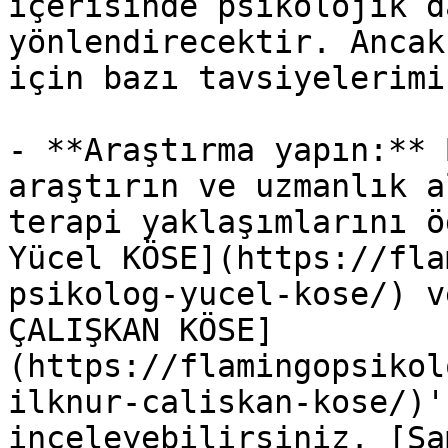
içerisinde psikolojik d
yönlendirecektir. Ancak
için bazı tavsiyelerimi
- **Araştırma yapın:** 
araştırın ve uzmanlık a
terapi yaklaşımlarını ö
Yücel KÖSE](https://fla
psikolog-yucel-kose/) v
ÇALIŞKAN KÖSE]
(https://flamingopsikol
ilknur-caliskan-kose/)'
inceleyebilirsiniz. [Sa