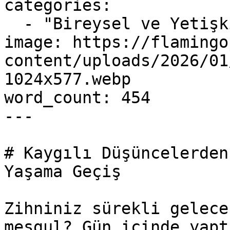
categories:

  - "Bireysel ve Yetişkin"

image: https://flamingo
content/uploads/2026/01
1024x577.webp

word_count: 454

---

# Kaygılı Düşüncelerden
Yaşama Geçiş

Zihniniz sürekli gelece
meşgul? Gün içinde yapt