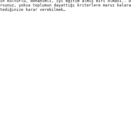
in kültürlü, donanımlı, iyi eğitim almış biri olması.. D
rsunuz, yoksa toplumun dayattığı kriterlere maruz kalara
tediğinize karar verebilmek…