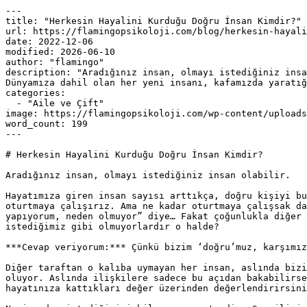
---

title: "Herkesin Hayalini Kurduğu Doğru İnsan Kimdir?"

url: https://flamingopsikoloji.com/blog/herkesin-hayali
date: 2022-12-06

modified: 2026-06-10

author: "flamingo"

description: "Aradığınız insan, olmayı istediğiniz insa
Dünyamıza dahil olan her yeni insanı, kafamızda yaratığ
categories:

  - "Aile ve Çift"

image: https://flamingopsikoloji.com/wp-content/uploads
word_count: 199

---

# Herkesin Hayalini Kurduğu Doğru İnsan Kimdir?

Aradığınız insan, olmayı istediğiniz insan olabilir.

Hayatımıza giren insan sayısı arttıkça, doğru kişiyi bu
oturtmaya çalışırız. Ama ne kadar oturtmaya çalışsak da
yapıyorum, neden olmuyor” diye… Fakat çoğunlukla diğer 
istediğimiz gibi olmuyorlardır o halde?

***Cevap veriyorum:*** Çünkü bizim ‘doğru’muz, karşımız
Diğer taraftan o kalıba uymayan her insan, aslında bizi
oluyor. Aslında ilişkilere sadece bu açıdan bakabilirse
hayatınıza kattıkları değer üzerinden değerlendirirsini