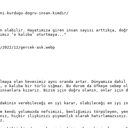
ni-kurdugu-dogru-insan-kimdir/

n olabilir. Hayatımıza giren insan sayısı arttıkça, doğr
ımız ‘o kalıba’ oturtmaya..."

/2022/12/gercek-ask.webp

lmaya olan hevesimiz aynı oranda artar. Dünyamıza dahil 
, o kalıba bir türlü sığmaz. Bu durum da öfkeye sebep ol
insanlara kızarız. Bizim için doğru olanın, onlar için d
dakinin verebileceği en iyi karar, olabileceği en iyi in
m kendi yolumuzda nefsimizi, benliğimizi törpüleyen, yen
niz, hiçbir ilişkinizi pişmanlık olarak hatırlamazsınız.
z.
