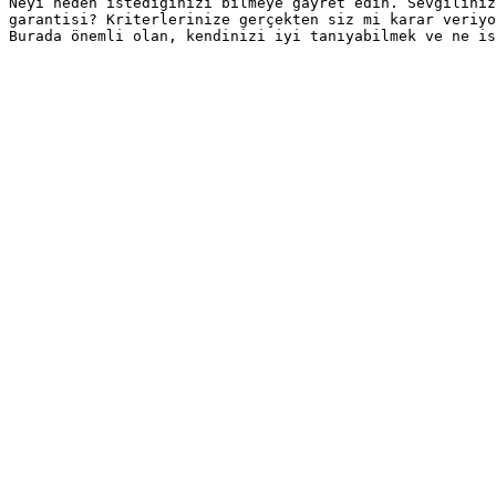
Neyi neden istediğinizi bilmeye gayret edin. Sevgiliniz
garantisi? Kriterlerinize gerçekten siz mi karar veriyo
Burada önemli olan, kendinizi iyi tanıyabilmek ve ne is