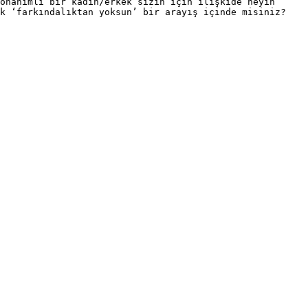
onanımlı bir kadın/erkek sizin için ilişkide neyin 
k ‘farkındalıktan yoksun’ bir arayış içinde misiniz? 