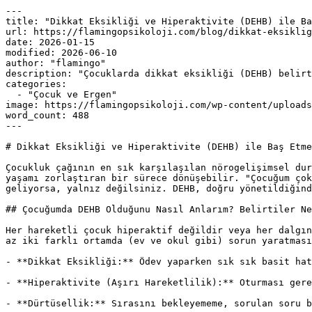
---

title: "Dikkat Eksikliği ve Hiperaktivite (DEHB) ile Ba
url: https://flamingopsikoloji.com/blog/dikkat-eksiklig
date: 2026-01-15

modified: 2026-06-10

author: "flamingo"

description: "Çocuklarda dikkat eksikliği (DEHB) belirt
categories:

  - "Çocuk ve Ergen"

image: https://flamingopsikoloji.com/wp-content/uploads
word_count: 488

---

# Dikkat Eksikliği ve Hiperaktivite (DEHB) ile Baş Etme
Çocukluk çağının en sık karşılaşılan nörogelişimsel dur
yaşamı zorlaştıran bir sürece dönüşebilir. "Çocuğum çok
geliyorsa, yalnız değilsiniz. DEHB, doğru yönetildiğind
## Çocuğumda DEHB Olduğunu Nasıl Anlarım? Belirtiler Ne
Her hareketli çocuk hiperaktif değildir veya her dalgın
az iki farklı ortamda (ev ve okul gibi) sorun yaratması
- **Dikkat Eksikliği:** Ödev yaparken sık sık basit hat
- **Hiperaktivite (Aşırı Hareketlilik):** Oturması gere
- **Dürtüsellik:** Sırasını bekleyememe, sorulan soru b