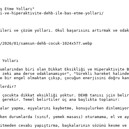
ş Etme Yolları"

i-ve-hiperaktivite-dehb-ile-bas-etme-yollari/

ileri ve çözüm yolları. Okul başarısını artırmak ve odak
/2026/01/samsun-dehb-cocuk-1024x577.webp

 Yolları

umlarından biri olan Dikkat Eksikliği ve Hiperaktivite B
 zeki ama derse odaklanamıyor", "Sürekli hareket halinde
e bir engel olmaktan çıkıp, çocuğun enerjisini doğru kan
lerdir?

 çocukta dikkat eksikliği yoktur. DEHB tanısı için belir
 gerekir. Temel belirtiler üç ana başlıkta toplanır:

alar yapma, eşyalarını kaybetme, konuşulurken dinlemiyor
ken durumlarda (sınıf, yemek masası) oturamama, el ve ay
itmeden cevabı yapıştırma, başkalarının sözünü kesme ve 