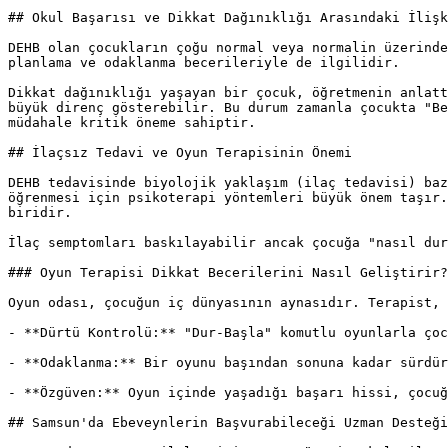
## Okul Başarısı ve Dikkat Dağınıklığı Arasındaki İlişk
DEHB olan çocukların çoğu normal veya normalin üzerinde
planlama ve odaklanma becerileriyle de ilgilidir.

Dikkat dağınıklığı yaşayan bir çocuk, öğretmenin anlatt
büyük direnç gösterebilir. Bu durum zamanla çocukta "Be
müdahale kritik öneme sahiptir.

## İlaçsız Tedavi ve Oyun Terapisinin Önemi

DEHB tedavisinde biyolojik yaklaşım (ilaç tedavisi) baz
öğrenmesi için psikoterapi yöntemleri büyük önem taşır.
biridir.

İlaç semptomları baskılayabilir ancak çocuğa "nasıl dur
### Oyun Terapisi Dikkat Becerilerini Nasıl Geliştirir?

Oyun odası, çocuğun iç dünyasının aynasıdır. Terapist, 
- **Dürtü Kontrolü:** "Dur-Başla" komutlu oyunlarla çoc
- **Odaklanma:** Bir oyunu başından sonuna kadar sürdür
- **Özgüven:** Oyun içinde yaşadığı başarı hissi, çocuğ
## Samsun'da Ebeveynlerin Başvurabileceği Uzman Desteği
