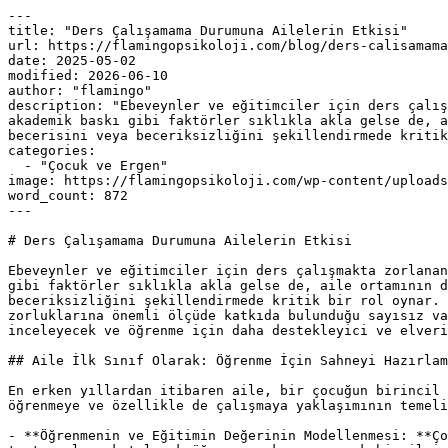
---

title: "Ders Çalışamama Durumuna Ailelerin Etkisi"

url: https://flamingopsikoloji.com/blog/ders-calisamama
date: 2025-05-02

modified: 2026-06-10

author: "flamingo"

description: "Ebeveynler ve eğitimciler için ders çalış
akademik baskı gibi faktörler sıklıkla akla gelse de, a
becerisini veya beceriksizliğini şekillendirmede kritik
categories:

  - "Çocuk ve Ergen"

image: https://flamingopsikoloji.com/wp-content/uploads
word_count: 872

---

# Ders Çalışamama Durumuna Ailelerin Etkisi

Ebeveynler ve eğitimciler için ders çalışmakta zorlanan
gibi faktörler sıklıkla akla gelse de, aile ortamının d
beceriksizliğini şekillendirmede kritik bir rol oynar. 
zorluklarına önemli ölçüde katkıda bulunduğu sayısız va
inceleyecek ve öğrenme için daha destekleyici ve elveri
## Aile İlk Sınıf Olarak: Öğrenme İçin Sahneyi Hazırlam
En erken yıllardan itibaren aile, bir çocuğun birincil 
öğrenmeye ve özellikle de çalışmaya yaklaşımının temeli
- **Öğrenmenin ve Eğitimin Değerinin Modellenmesi: **Ço