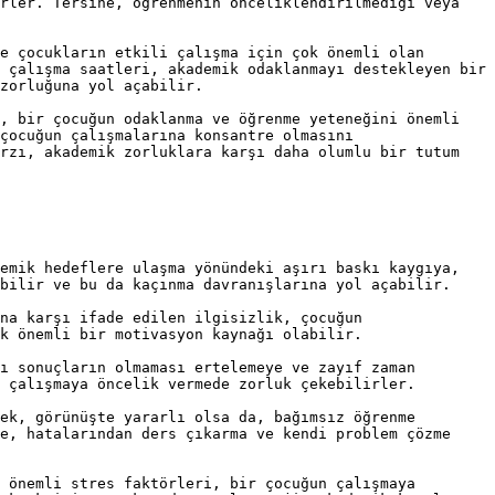
rler. Tersine, öğrenmenin önceliklendirilmediği veya 
e çocukların etkili çalışma için çok önemli olan 
 çalışma saatleri, akademik odaklanmayı destekleyen bir 
zorluğuna yol açabilir.

, bir çocuğun odaklanma ve öğrenme yeteneğini önemli 
çocuğun çalışmalarına konsantre olmasını 
rzı, akademik zorluklara karşı daha olumlu bir tutum 
emik hedeflere ulaşma yönündeki aşırı baskı kaygıya, 
bilir ve bu da kaçınma davranışlarına yol açabilir.

na karşı ifade edilen ilgisizlik, çocuğun 
k önemli bir motivasyon kaynağı olabilir.

ı sonuçların olmaması ertelemeye ve zayıf zaman 
 çalışmaya öncelik vermede zorluk çekebilirler.

ek, görünüşte yararlı olsa da, bağımsız öğrenme 
e, hatalarından ders çıkarma ve kendi problem çözme 
 önemli stres faktörleri, bir çocuğun çalışmaya 