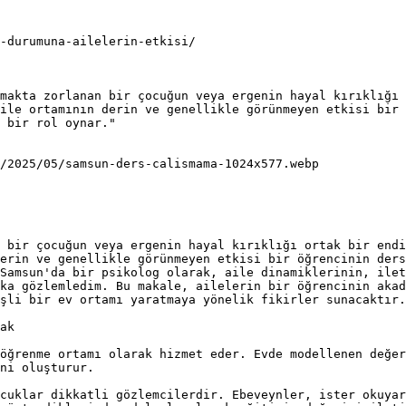
-durumuna-ailelerin-etkisi/

makta zorlanan bir çocuğun veya ergenin hayal kırıklığı 
ile ortamının derin ve genellikle görünmeyen etkisi bir 
 bir rol oynar."

/2025/05/samsun-ders-calismama-1024x577.webp

 bir çocuğun veya ergenin hayal kırıklığı ortak bir endi
erin ve genellikle görünmeyen etkisi bir öğrencinin ders
Samsun'da bir psikolog olarak, aile dinamiklerinin, ilet
ka gözlemledim. Bu makale, ailelerin bir öğrencinin akad
şli bir ev ortamı yaratmaya yönelik fikirler sunacaktır.

ak

öğrenme ortamı olarak hizmet eder. Evde modellenen değer
ni oluşturur.

cuklar dikkatli gözlemcilerdir. Ebeveynler, ister okuyar