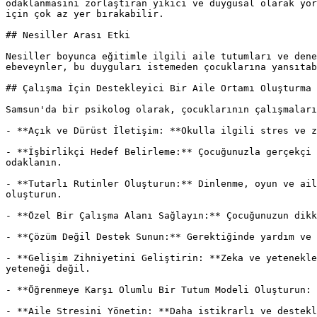
odaklanmasını zorlaştıran yıkıcı ve duygusal olarak yor
için çok az yer bırakabilir.

## Nesiller Arası Etki

Nesiller boyunca eğitimle ilgili aile tutumları ve dene
ebeveynler, bu duyguları istemeden çocuklarına yansıtab
## Çalışma İçin Destekleyici Bir Aile Ortamı Oluşturma

Samsun'da bir psikolog olarak, çocuklarının çalışmaları
- **Açık ve Dürüst İletişim: **Okulla ilgili stres ve z
- **İşbirlikçi Hedef Belirleme:** Çocuğunuzla gerçekçi 
odaklanın.

- **Tutarlı Rutinler Oluşturun:** Dinlenme, oyun ve ail
oluşturun.

- **Özel Bir Çalışma Alanı Sağlayın:** Çocuğunuzun dikk
- **Çözüm Değil Destek Sunun:** Gerektiğinde yardım ve 
- **Gelişim Zihniyetini Geliştirin: **Zeka ve yetenekle
yeteneği değil.

- **Öğrenmeye Karşı Olumlu Bir Tutum Modeli Oluşturun: 
- **Aile Stresini Yönetin: **Daha istikrarlı ve destekl