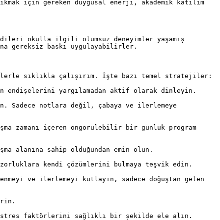
ıkmak için gereken duygusal enerji, akademik katılım 
dileri okulla ilgili olumsuz deneyimler yaşamış 
na gereksiz baskı uygulayabilirler.

lerle sıklıkla çalışırım. İşte bazı temel stratejiler:

n endişelerini yargılamadan aktif olarak dinleyin.

n. Sadece notlara değil, çabaya ve ilerlemeye 
şma zamanı içeren öngörülebilir bir günlük program 
şma alanına sahip olduğundan emin olun.

zorluklara kendi çözümlerini bulmaya teşvik edin.

enmeyi ve ilerlemeyi kutlayın, sadece doğuştan gelen 
rin.

stres faktörlerini sağlıklı bir şekilde ele alın.
