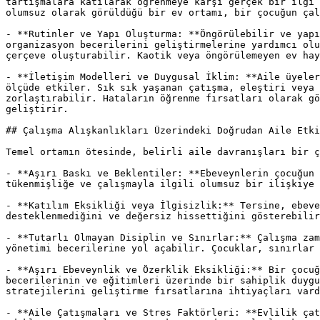
tartışmalara katılarak öğrenmeye karşı gerçek bir ilgi 
olumsuz olarak görüldüğü bir ev ortamı, bir çocuğun çal
- **Rutinler ve Yapı Oluşturma: **Öngörülebilir ve yapı
organizasyon becerilerini geliştirmelerine yardımcı olu
çerçeve oluşturabilir. Kaotik veya öngörülemeyen ev hay
- **İletişim Modelleri ve Duygusal İklim: **Aile üyeler
ölçüde etkiler. Sık sık yaşanan çatışma, eleştiri veya 
zorlaştırabilir. Hataların öğrenme fırsatları olarak gö
geliştirir.

## Çalışma Alışkanlıkları Üzerindeki Doğrudan Aile Etki
Temel ortamın ötesinde, belirli aile davranışları bir ç
- **Aşırı Baskı ve Beklentiler: **Ebeveynlerin çocuğun 
tükenmişliğe ve çalışmayla ilgili olumsuz bir ilişkiye 
- **Katılım Eksikliği veya İlgisizlik:** Tersine, ebeve
desteklenmediğini ve değersiz hissettiğini gösterebilir
- **Tutarlı Olmayan Disiplin ve Sınırlar:** Çalışma zam
yönetimi becerilerine yol açabilir. Çocuklar, sınırlar 
- **Aşırı Ebeveynlik ve Özerklik Eksikliği:** Bir çocuğ
becerilerinin ve eğitimleri üzerinde bir sahiplik duygu
stratejilerini geliştirme fırsatlarına ihtiyaçları vard
- **Aile Çatışmaları ve Stres Faktörleri: **Evlilik çat