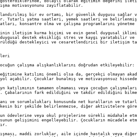
gösterdiklerinde, dolaylı olarak eğitimin değerini ileti
ışma motivasyonunu zayıflatabilir.

landırılmış bir ev ortamı, bir güvenlik duygusu sağlar v
r. Tutarlı yatma saatleri, yemek saatleri ve belirlenmiş
atları, konsantre olma ve çalışma programlarını yönetme 
inin iletişim kurma biçimi ve evin genel duygusal iklimi
duygusal destek eksikliği stres ve kaygı yaratabilir ve 
rüldüğü destekleyici ve cesaretlendirici bir iletişim ta
leri

ocuğun çalışma alışkanlıklarını doğrudan etkileyebilir:

eğitimine katılımı önemli olsa da, gerçekçi olmayan akad
yol açabilir. Çocuklar bunalmış ve motivasyonsuz hissede
yn katılımının tamamen olmaması veya çocuğun çalışmaları
. Çabalarının fark edildiğini ve takdir edildiğini bilme
anı ve sorumlulukları konusunda net kuralların ve tutarl
kesin bir şekilde belirlenmezse, diğer aktivitelere göre
un ödevlerine veya okul projelerine sürekli müdahale etm
sunun gelişimini engelleyebilir. Çocukların mücadele etm
ır.

ışması, maddi zorluklar, aile içinde hastalık veya diğer