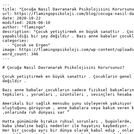
---

title: "Çocuğa Nasıl Davranarak Psikolojisini Korursunu
url: https://flamingopsikoloji.com/blog/cocuga-nasil-da
date: 2020-10-22

modified: 2026-06-10

author: "flamingo"

description: "Çocuk yetiştirmek en büyük sanattır . Çoc
yapabildiği bir şey değildir . Bazı anne babalar çocukl
categories:

  - "Çocuk ve Ergen"

image: https://flamingopsikoloji.com/wp-content/uploads
word_count: 346

---

# Çocuğa Nasıl Davranarak Psikolojisini Korursunuz?

Çocuk yetiştirmek en büyük sanattır . Çocukların genel 
değildir .

Bazı anne babalar çocukların sadece fiziksel bakımların
tepkileri , yorumları , üzüntüleri , sevinçleri hesaba 
Amerikalı bir sağlık mensubu şunu söyleyerek yakınıyor 
oluştuğunu görüyorum , anne babalara veya bakım veren k
,onlarında ruh dünyası var ”

Hatta günümüzde bırakın ruhsal sorunları , bugünlerde, 
baba ihmaline bağlı nedenler ile hayatını kaybediyor.

Her bir çocuğu ayrı bir dünya olarak kabul edip , onlar