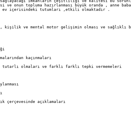
sağlayacağı imkanların çeşitliliği ve kalitesi bu sorunl
si ve onun topluma hazırlanması büyük oranda , anne baba
 ev içerisindeki tutumları ,etkili olmaktadır .

, kişilik ve mental motor gelişimin olması ve sağlıklı b
ği

malarından kaçınmaları

 tutarlı olmaları ve farklı farklı tepki vermemeleri

ylanması

ı

ık çerçevesinde açıklamaları
