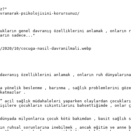
z?"

vranarak-psikolojisini-korursunuz/

ukların genel davranış özelliklerini anlamak , onların r
arın sadece..."

/2020/10/cocuga-nasil-davranilmali.webp

davranış özelliklerini anlamak , onların ruh dünyalarına
a yönelik beslenme , barınma , sağlık problemlerini göze
katmazlar .

” acil sağlık müdahaleleri yaparken olaylardan çocukları
işilere çocukların sıkıntılarını bahsettiğimde , onlar ç
dünyada milyonlarca çocuk kötü bakımdan , basit sağlık s
ın ruhsal sorunlarına inebilmek , ancak eğitim ve anne b