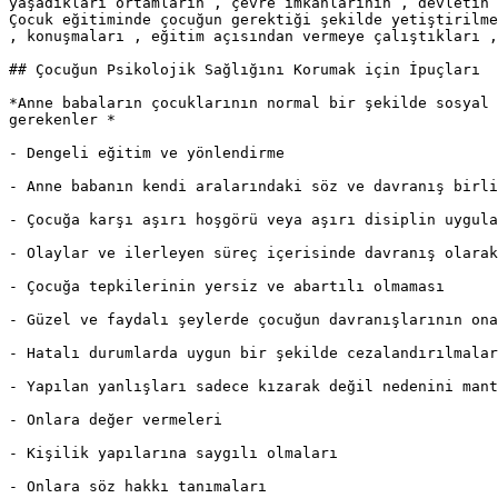
yaşadıkları ortamların , çevre imkanlarının , devletin 
Çocuk eğitiminde çocuğun gerektiği şekilde yetiştirilme
, konuşmaları , eğitim açısından vermeye çalıştıkları ,
## Çocuğun Psikolojik Sağlığını Korumak için İpuçları

*Anne babaların çocuklarının normal bir şekilde sosyal 
gerekenler *

- Dengeli eğitim ve yönlendirme

- Anne babanın kendi aralarındaki söz ve davranış birli
- Çocuğa karşı aşırı hoşgörü veya aşırı disiplin uygula
- Olaylar ve ilerleyen süreç içerisinde davranış olarak
- Çocuğa tepkilerinin yersiz ve abartılı olmaması

- Güzel ve faydalı şeylerde çocuğun davranışlarının ona
- Hatalı durumlarda uygun bir şekilde cezalandırılmalar
- Yapılan yanlışları sadece kızarak değil nedenini mant
- Onlara değer vermeleri

- Kişilik yapılarına saygılı olmaları

- Onlara söz hakkı tanımaları
