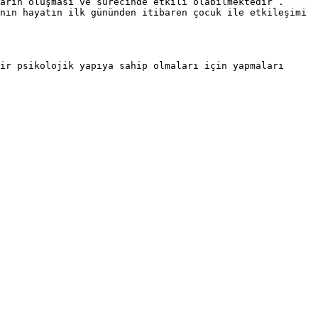
arın oluşması ve sürecinde etkili olabilmektedir .

nın hayatın ilk gününden itibaren çocuk ile etkileşimi 
ir psikolojik yapıya sahip olmaları için yapmaları 